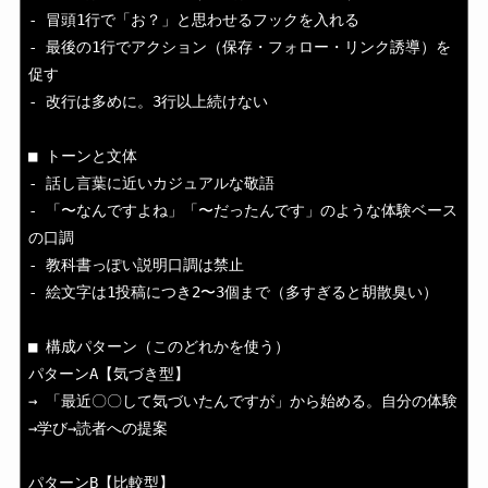
- 冒頭1行で「お？」と思わせるフックを入れる

- 最後の1行でアクション（保存・フォロー・リンク誘導）を
促す

- 改行は多めに。3行以上続けない

■ トーンと文体

- 話し言葉に近いカジュアルな敬語

- 「〜なんですよね」「〜だったんです」のような体験ベース
の口調

- 教科書っぽい説明口調は禁止

- 絵文字は1投稿につき2〜3個まで（多すぎると胡散臭い）

■ 構成パターン（このどれかを使う）

パターンA【気づき型】

→ 「最近〇〇して気づいたんですが」から始める。自分の体験
→学び→読者への提案

パターンB【比較型】
