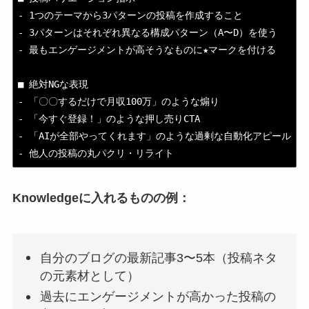
- 1つのテーマから3パターンの投稿を作成すること

- 3パターンはそれぞれ異なる構成パターン（A〜D）を使う

- 最もエンゲージメントが高そうなものに★マークを付ける

■ 絶対NGな表現

- 「〇〇するだけで月収100万」のような煽り

- 「今すぐ登録！」のような押し売りCTA

- 「AIが全部やってくれます」のような過剰な自動化アピール

- 他人の投稿の丸パクリ・リライト
Knowledgeに入れるものの例：
自分のブログの最新記事3〜5本（投稿ネタ
の元素材として）
過去にエンゲージメントが高かった投稿の