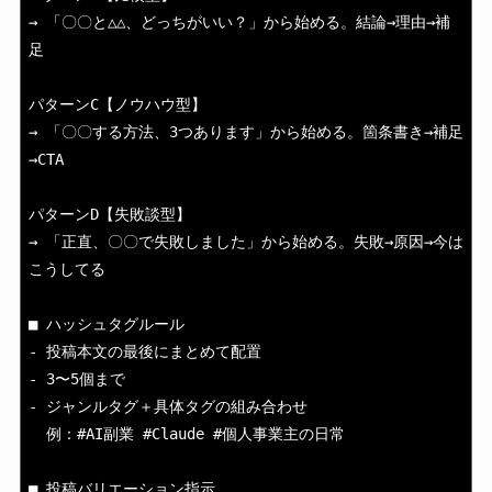
→ 「〇〇と△△、どっちがいい？」から始める。結論→理由→補
足

パターンC【ノウハウ型】

→ 「〇〇する方法、3つあります」から始める。箇条書き→補足
→CTA

パターンD【失敗談型】

→ 「正直、〇〇で失敗しました」から始める。失敗→原因→今は
こうしてる

■ ハッシュタグルール

- 投稿本文の最後にまとめて配置

- 3〜5個まで

- ジャンルタグ＋具体タグの組み合わせ

  例：#AI副業 #Claude #個人事業主の日常

■ 投稿バリエーション指示
