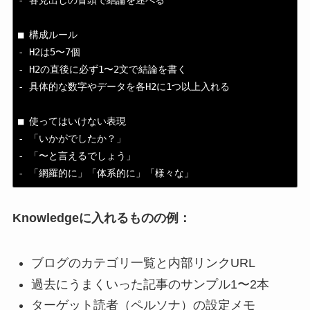
- 各見出しの冒頭で結論を述べる

■ 構成ルール

- H2は5〜7個

- H2の直後に必ず1〜2文で結論を書く

- 具体的な数字やデータを各H2に1つ以上入れる

■ 使ってはいけない表現

- 「いかがでしたか？」

- 「〜と言えるでしょう」

- 「網羅的に」「体系的に」「様々な」
Knowledgeに入れるものの例：
ブログのカテゴリ一覧と内部リンクURL
過去にうまくいった記事のサンプル1〜2本
ターゲット読者（ペルソナ）の設定メモ