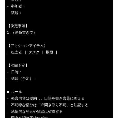
- 参加者：

- 議題：

【決定事項】

1.（箇条書きで）

【アクションアイテム】

| 担当者 | タスク | 期限 |

【次回予定】

- 日時：

- 議題（予定）：

■ ルール

- 発言内容は要約し、口語を書き言葉に整える

- 不明瞭な部分は「※聞き取り不明」と注記する

- 感情的な発言や雑談は省略する

- 固有名詞は正確に残す