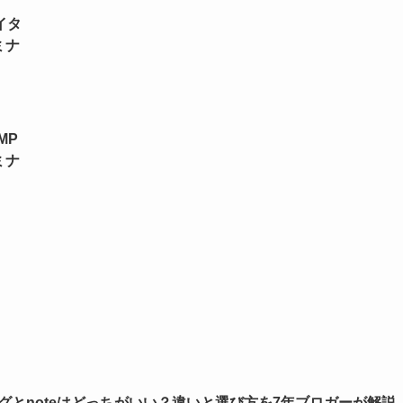
イタ
ミナ
MP
ミナ
グとnoteはどっちがいい？違いと選び方を7年ブロガーが解説