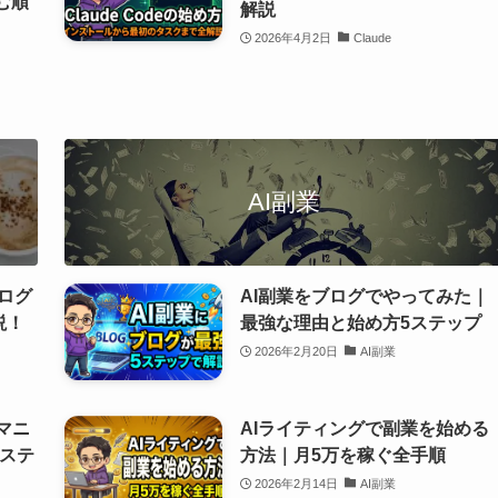
む順
解説
2026年4月2日
Claude
AI副業
ブログ
AI副業をブログでやってみた｜
説！
最強な理由と始め方5ステップ
2026年2月20日
AI副業
全マニ
AIライティングで副業を始める
ステ
方法｜月5万を稼ぐ全手順
2026年2月14日
AI副業