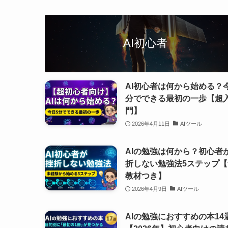
AI初心者
AI初心者は何から始める？
分でできる最初の一歩【超
門】
2026年4月11日
AIツール
AIの勉強は何から？初心者
折しない勉強法5ステップ【
教材つき】
2026年4月9日
AIツール
AIの勉強におすすめの本14