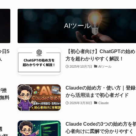
AIツール
今日5
【初心者向け】ChatGPTの始め
入
方を超わかりやすく解説！
2025年10月7日
AIツール
Claudeの始め方・使い方｜登録
が挫
から活用法まで初心者ガイド
無料
2026年3月30日
Claude
Claude Codeの3つの始め方を
選
心者向けに図解で分かりやすく