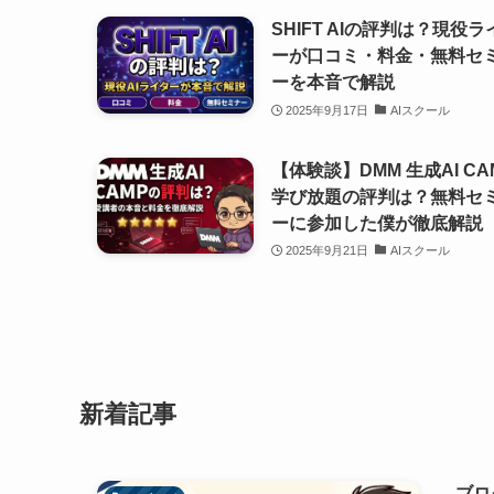
SHIFT AIの評判は？現役ラ
ーが口コミ・料金・無料セ
ーを本音で解説
2025年9月17日
AIスクール
【体験談】DMM 生成AI CA
学び放題の評判は？無料セ
ーに参加した僕が徹底解説
2025年9月21日
AIスクール
新着記事
ブロ