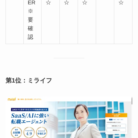
ER
☆
☆
☆
☆
※
要
確
認
第1位：ミライフ