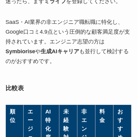
迷ったら、まず
ミライフ
を登録してください。
SaaS・AI業界の非エンジニア職転職に特化し、
Google口コミ4.9点という圧倒的な顧客満足度が支
持されています。エンジニア志望の方は
Symbiorise
や
生成AIキャリア
も並行して検討する
のがおすすめです。
比較表
順
エ
AI
未
非
料
お
位
ー
特
経
エ
金
す
ジ
化
験
ン
す