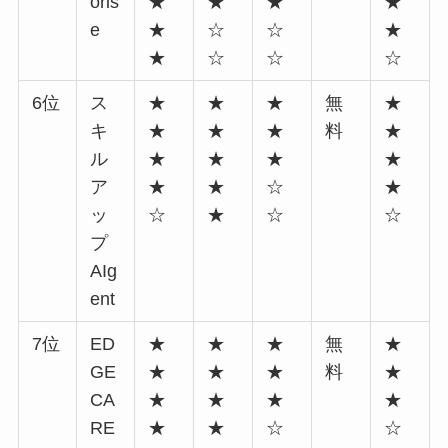
oris
★
★
★
★
e
★
☆
☆
★
★
☆
☆
☆
6位
ス
★
★
★
無
★
キ
★
★
★
料
★
ル
★
★
★
★
ア
★
★
☆
★
ッ
☆
★
☆
☆
プ
AIg
ent
7位
ED
★
★
★
無
★
GE
★
★
★
料
★
CA
★
★
★
★
RE
★
★
☆
☆