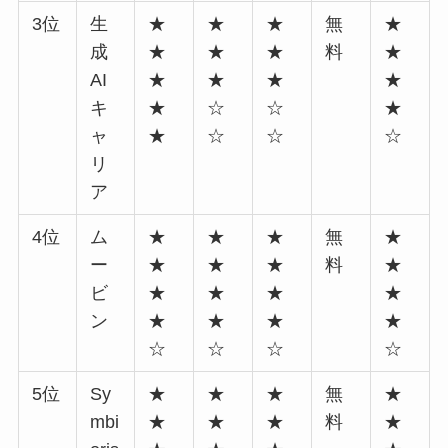
3位
生
★
★
★
無
★
成
★
★
★
料
★
AI
★
★
★
★
キ
★
☆
☆
★
ャ
★
☆
☆
☆
リ
ア
4位
ム
★
★
★
無
★
ー
★
★
★
料
★
ビ
★
★
★
★
ン
★
★
★
★
☆
☆
☆
☆
5位
Sy
★
★
★
無
★
mbi
★
★
★
料
★