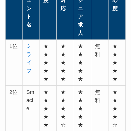
ェ
度
対
ジ
め
ン
応
ニ
度
ト
ア
名
求
人
1位
ミ
★
★
★
無
★
ラ
★
★
★
料
★
イ
★
★
★
★
フ
★
★
★
★
★
★
★
★
2位
Sm
★
★
★
無
★
aci
★
★
★
料
★
e
★
★
★
★
★
★
★
★
★
☆
★
☆